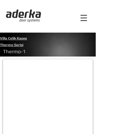
Villa Çelik Kapısı
Thermo Serisi
Thermo-1
Thermo-1
Diğer
şekilleri
incelemek
için
tıklayınız