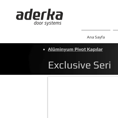
Ana Sayfa
Alüminyum Pivot Kapılar
Exclusive Seri
Exclusive-1
renk
ve
şekiller
için
tıklayınız