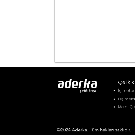
Çelik K
İç mekan
Dış meka
Metal Çe
©2024 Aderka. Tüm hakları saklıdır.