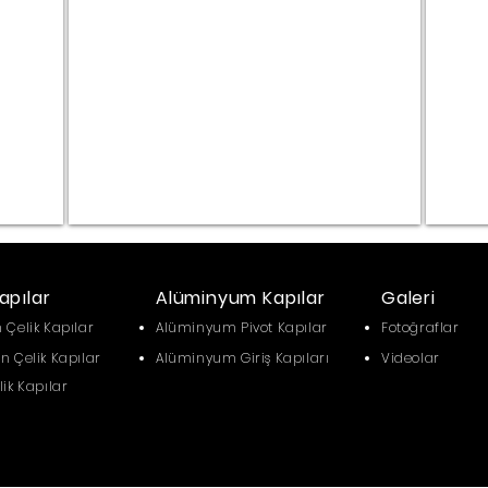
apılar
Alüminyum Kapılar
Galeri
 Çelik Kapılar
Alüminyum Pivot Kapılar
Fotoğraflar
n Çelik Kapılar
Alüminyum Giriş Kapıları
Videolar
lik Kapılar