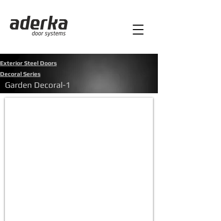
Exterior Steel Doors
Decoral Series
Garden Decoral-1
Garden Decoral-1
Ön
panel:Dekoratif
Cam&Metalik
Gri
Alüm.Komp
Kasa
:
Metalik
Gri
Alüm.Komp