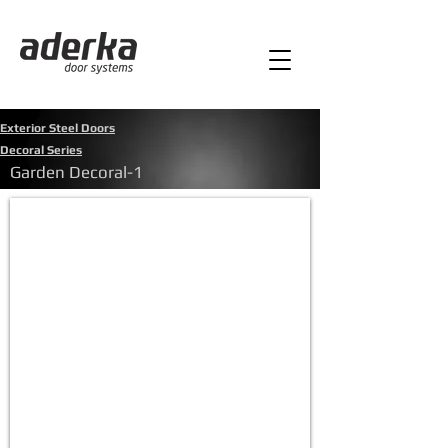
Exterior Steel Doors
Decoral Series
Garden Decoral-1
Garden Decoral-1
Ön
panel:Dekoratif
Cam&Beyaz
Alüm.Komp
Kasa
:
Beyaz
Alüm.Komp