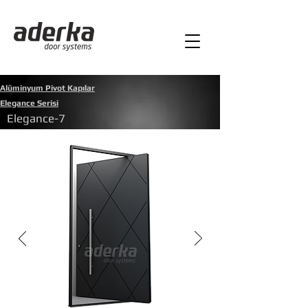
Alüminyum Pivot Kapılar
Elegance Serisi
Elegance-7