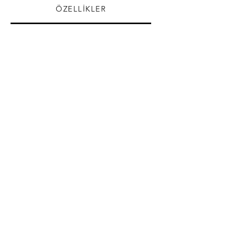
ÖZELLİKLER
Antrasit gri
Beyaz
Siyah
Vizon
Metalik Gri