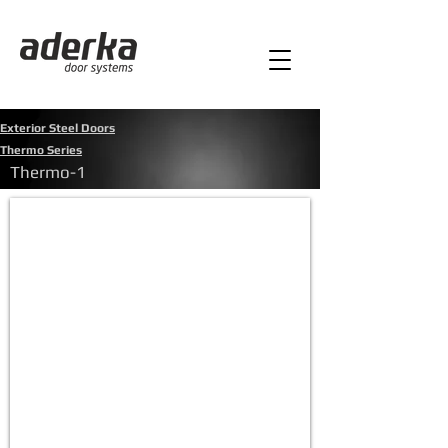
Exterior Steel Doors
Thermo Series
Thermo-1
Thermo-1
Ön
panel:
İroko
Thermo
Ahşap
Kasa
:
Siyah
Alüm.Komp