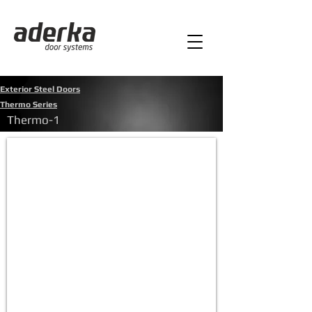
Exterior Steel Doors
Thermo Series
Thermo-1
Thermo-1
Ön
panel:
İroko
Thermo
Ahşap
Kasa
:
Ant.Gri
Alüm.Komp