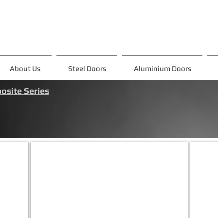
About Us
Steel Doors
Aluminium Doors
site Series
ADVT-2
ADV
Ön
Ön
panel:Taş&Metalik
panel:Ta
Gri
Gri
Alüm.Komp
Alüm.K
Kasa
Kasa
:
:
Siyah
Siyah
Alüm.Komp
Alüm.K