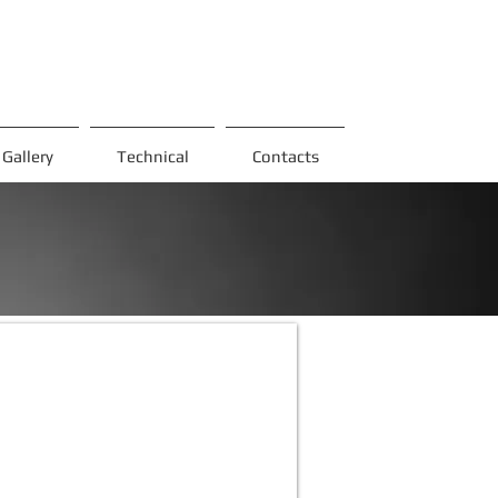
Gallery
Technical
Contacts
T-2
ş&Metalik
omp
omp